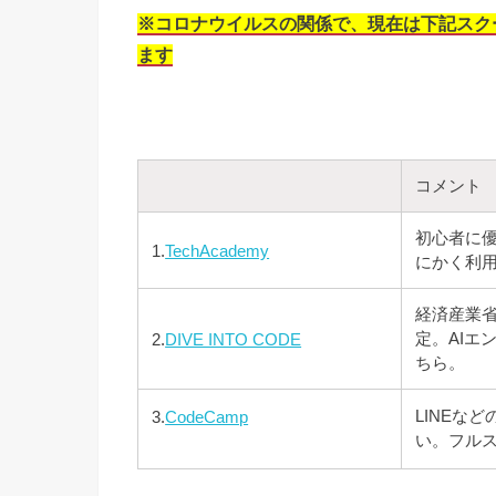
※コロナウイルスの関係で、現在は下記スク
ます
コメント
初心者に
1.
TechAcademy
にかく利
経済産業
定。AIエ
2.
DIVE INTO CODE
ちら。
LINEな
3.
CodeCamp
い。フル