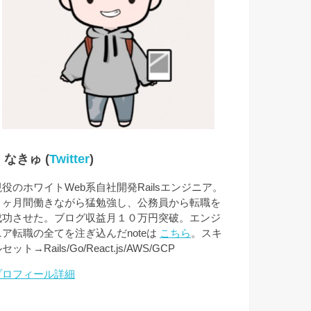
なきゅ (
Twitter
)
現役のホワイトWeb系自社開発Railsエンジニア。
４ヶ月間働きながら猛勉強し、公務員から転職を
成功させた。ブログ収益月１０万円突破。エンジ
ニア転職の全てを注ぎ込んだnoteは
こちら
。スキ
セット→Rails/Go/React.js/AWS/GCP
プロフィール詳細