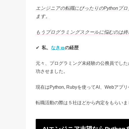
エンジニアの転職にぴったりのPython
ます。
もうプログラミングスクールに悩むのは終
✔︎
私、
なきゅ
の経歴
元々、プログラミング未経験の公務員でした
功させました。
現在はPython, Rubyを使ってAI、W
転職活動の際は５社ほどから内定をもらいま
AIエンジニア志望ならPytho