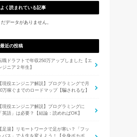
よく読まれている記事
まだデータがありません。
最近の投稿
転職ドラフトで年収250万アップしました【エ
ンジニア２年生】
【現役エンジニア解説】プログラミングで月
20万稼ぐまでのロードマップ【騙されるな】
【現役エンジニア解説】プログラミングに
「英語」は必要？【結論：読めればOK】
【足湯】リモートワークで足が寒い？「フッ
トバス」で人生を変えよう！【全身ポカポ