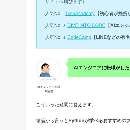
サイトへ飛びます）
人気No.1
TechAcademy
【初心者が挫折し
人気No.２
DIVE INTO CODE
【
AIエン
人気No.３
CodeCamp
【LINEなどの
AIエンジニアに転職がした
AIエンジニア転職
希望者
こういった疑問に答えます。
結論から言うと
Pythonが学べるおすすめ